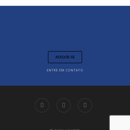
Preencha o cadastro
Biblioteca
Regimento Interno da
Eventos
Contato
ASSOCIE-SE
ENTRE EM CONTATO