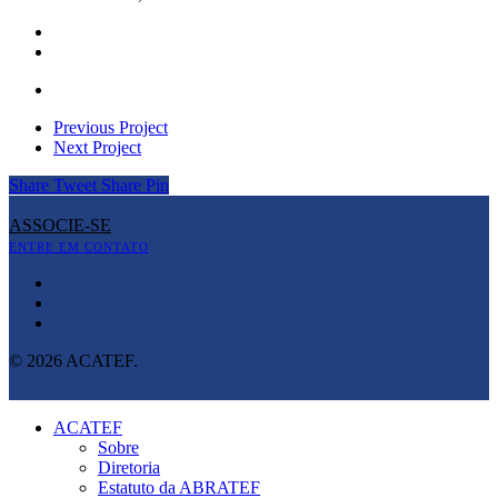
Previous Project
Next Project
Share
Tweet
Share
Pin
ASSOCIE-SE
ENTRE EM CONTATO
© 2026 ACATEF.
ACATEF
Sobre
Diretoria
Estatuto da ABRATEF