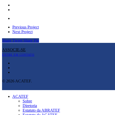
Previous Project
Next Project
Share
Tweet
Share
Pin
ASSOCIE-SE
ENTRE EM CONTATO
© 2026 ACATEF.
ACATEF
Sobre
Diretoria
Estatuto da ABRATEF
Estatuto da ACATEF