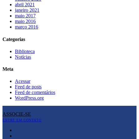
abril 2021
janeiro 2021
maio 2017
maio 2016
março 2016
Categorias
Biblioteca
Notícias
Meta
Acessar
Feed de posts
Feed de comentários
WordPress.org
ASSOCIE-SE
ENTRE EM CONTATO