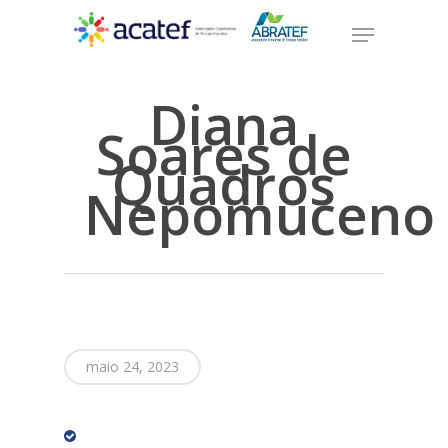
Diana
Soares de
Quadros
Nepomuceno
maio 24, 2023
ACATEF